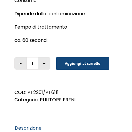
Consumo
Dipende dalla contaminazione
Tempo di trattamento
ca. 60 secondi
Aggiungi al carrello
BRAKE
CLEANER
PULITORE
FRENI
COD:
PT2201/PT6111
500ml
Categoria:
PULITORE FRENI
quantità
Descrizione