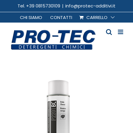
Salta
Tel. +39 0815730109
|
info@protec-additivi.it
al
CHI SIAMO
CONTATTI
CARRELLO
contenuto