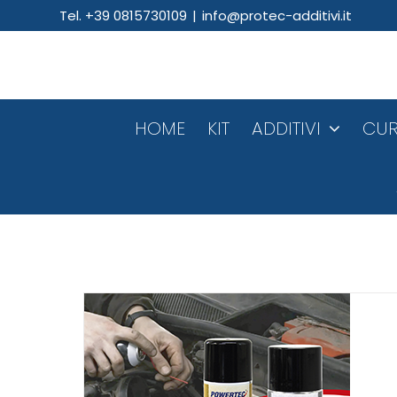
Salta
Tel. +39 0815730109
|
info@protec-additivi.it
al
contenuto
HOME
KIT
ADDITIVI
CUR