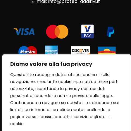
E-mail: info@protec-additivi.it
Diamo valore alla tua privacy
Questo sito raccoglie dati statistici anonimi sulla
navigazione, mediante cookie installati da terze parti
autorizzate, rispettando la privacy dei tuoi dati
personali e secondo le norme previste dalla legge.
Continuando a navigare su questo sito, cliccando sui
link al suo interno o semplicemente scrollando la
pagina verso il basso, accetti il servizio e gli stessi
Copyright 2023 Informatics World s.a.s. | All Rights
Reserved |
Powered by informaticsworld.it
cookie.