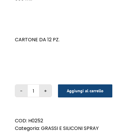
CARTONE DA 12 PZ.
Aggiungi al carrello
LUBRIGRAPH
600
ml
quantità
COD:
H0252
Categoria:
GRASSI E SILICONI SPRAY