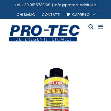
Salta
Tel. +39 0815730109
|
info@protec-additivi.it
al
CHI SIAMO
CONTATTI
CARRELLO
contenuto