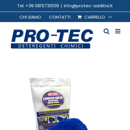
Salta
Tel. +39 0815730109
|
info@protec-additivi.it
al
CHI SIAMO
CONTATTI
CARRELLO
contenuto