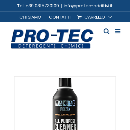
Salta
Tel. +39 0815730109
|
info@protec-additivi.it
al
CHI SIAMO
CONTATTI
CARRELLO
contenuto