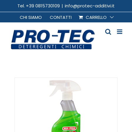
Salta
Tel. +39 0815730109
|
info@protec-additivi.it
al
CHI SIAMO
CONTATTI
CARRELLO
contenuto