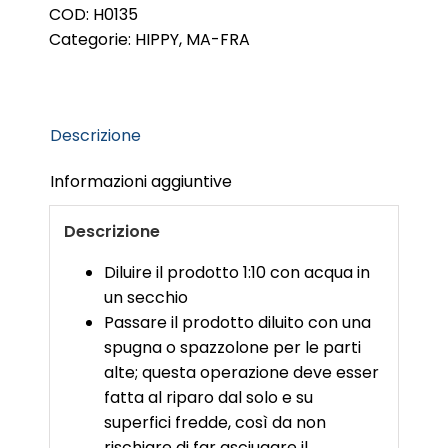
quantità
COD:
H0135
Categorie:
HIPPY
,
MA-FRA
Descrizione
Informazioni aggiuntive
Descrizione
Diluire il prodotto 1:10 con acqua in
un secchio
Passare il prodotto diluito con una
spugna o spazzolone per le parti
alte; questa operazione deve esser
fatta al riparo dal solo e su
superfici fredde, così da non
rischiare di far asciugare il