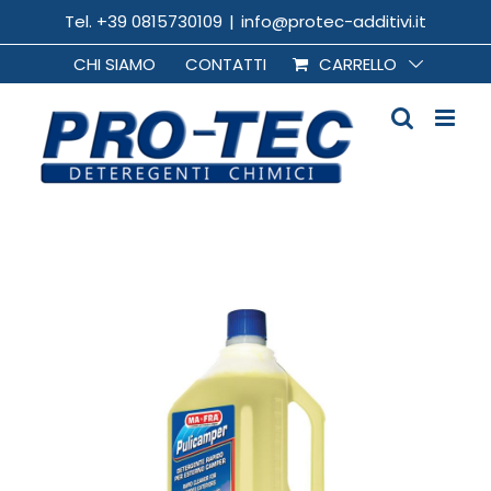
Salta
Tel. +39 0815730109
|
info@protec-additivi.it
al
CHI SIAMO
CONTATTI
CARRELLO
contenuto