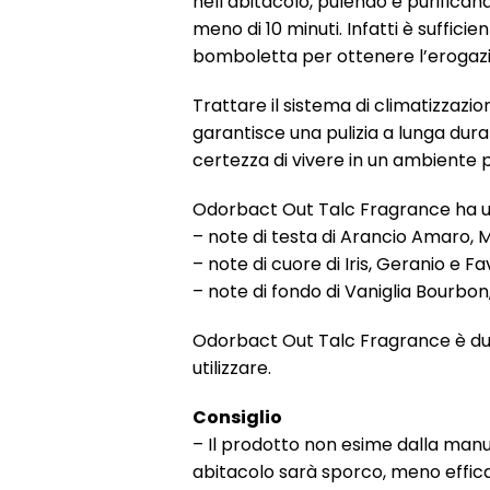
nell’abitacolo, pulendo e purificand
meno di 10 minuti. Infatti è suffici
bomboletta per ottenere l’erogaz
Trattare il sistema di climatizzaz
garantisce una pulizia a lunga dura
certezza di vivere in un ambiente p
Odorbact Out Talc Fragrance ha u
– note di testa di Arancio Amaro, Me
– note di cuore di Iris, Geranio e 
– note di fondo di Vaniglia Bourbo
Odorbact Out Talc Fragrance è du
utilizzare.
Consiglio
– Il prodotto non esime dalla manuten
abitacolo sarà sporco, meno efficac