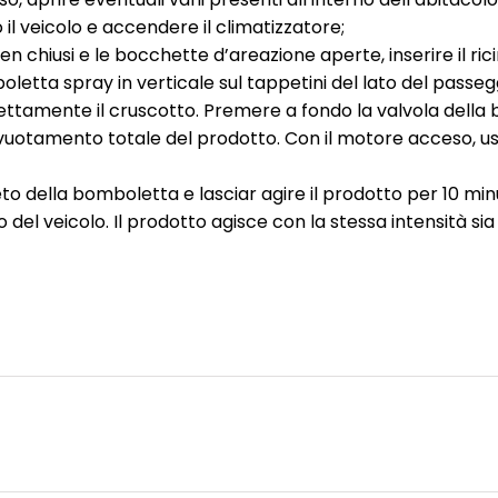
l veicolo e accendere il climatizzatore;
a ben chiusi e le bocchette d’areazione aperte, inserire il r
boletta spray in verticale sul tappetini del lato del passe
ettamente il cruscotto. Premere a fondo la valvola della
vuotamento totale del prodotto. Con il motore acceso, usc
ella bomboletta e lasciar agire il prodotto per 10 minuti.
o del veicolo. Il prodotto agisce con la stessa intensità sia s