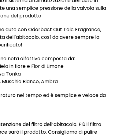
o il sistema di climatizzazione dell’auto in
ente una semplice pressione della valvola sulla
ione del prodotto
ione auto con Odorbact Out Talc Fragrance,
ta dell’abitacolo, così da avere sempre la
urificato!
na nota olfattiva composta da:
lo in fiore e Fior di Limone
Fava Tonka
n, Muschio Bianco, Ambra
raturo nel tempo ed è semplice e veloce da
zione del filtro dell’abitacolo. Più il filtro
e sarà il prodotto. Consigliamo di pulire