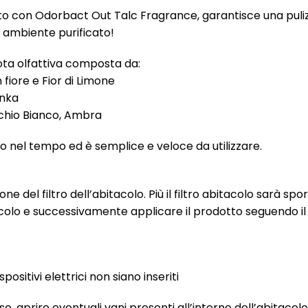
uto con Odorbact Out Talc Fragrance, garantisce una pulizi
n ambiente purificato!
ta olfattiva composta da:
 fiore e Fior di Limone
onka
schio Bianco, Ambra
 nel tempo ed è semplice e veloce da utilizzare.
e del filtro dell’abitacolo. Più il filtro abitacolo sarà sp
itacolo e successivamente applicare il prodotto seguendo i
positivi elettrici non siano inseriti
, aprire eventuali vani presenti all’interno dell’abitacolo 