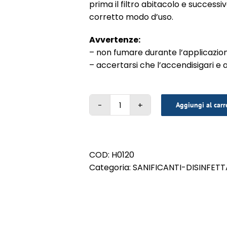
prima il filtro abitacolo e success
corretto modo d’uso.
Avvertenze:
– non fumare durante l’applicazio
– accertarsi che l’accendisigari e alt
Aggiungi al carr
ODORBACT
OUT
150
ml
COD:
H0120
TALCO
Categoria:
SANIFICANTI-DISINFETT
quantità