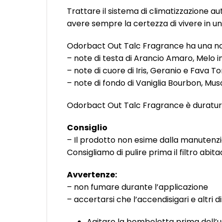
Trattare il sistema di climatizzazione a
avere sempre la certezza di vivere in u
Odorbact Out Talc Fragrance ha una no
– note di testa di Arancio Amaro, Melo in
– note di cuore di Iris, Geranio e Fava T
– note di fondo di Vaniglia Bourbon, Mu
Odorbact Out Talc Fragrance è duraturo
Consiglio
– Il prodotto non esime dalla manutenzion
Consigliamo di pulire prima il filtro ab
Avvertenze:
– non fumare durante l’applicazione
– accertarsi che l’accendisigari e altri dis
Agitare la bomboletta prima dell’uso