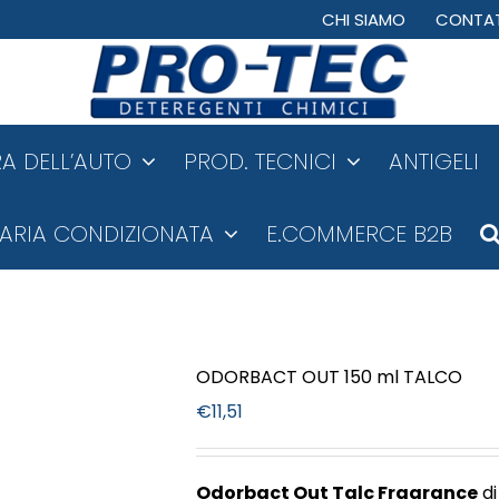
CHI SIAMO
CONTAT
A DELL’AUTO
PROD. TECNICI
ANTIGELI
ARIA CONDIZIONATA
E.COMMERCE B2B
ODORBACT OUT 150 ml TALCO
€
11,51
Odorbact Out Talc Fragrance
di