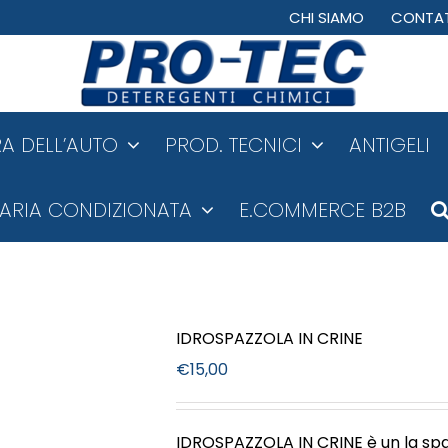
CHI SIAMO
CONTAT
A DELL’AUTO
PROD. TECNICI
ANTIGELI
ARIA CONDIZIONATA
E.COMMERCE B2B
IDROSPAZZOLA IN CRINE
€
15,00
IDROSPAZZOLA IN CRINE è un la spaz