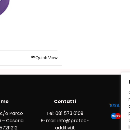
Quick View
amo
Contatti
 c/o Parco
Tel: 081 573 0109
 – Casoria
E-mail: info@protec-
857211212
additivi.it