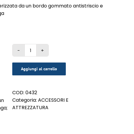
terizzata da un bordo gommato antistriscio e
ga
IDROSPAZZOLA
IN
CRINE
Aggiungi al carrello
quantità
COD:
0432
Categoria:
ACCESSORI E
un
ATTREZZATURA
nga;