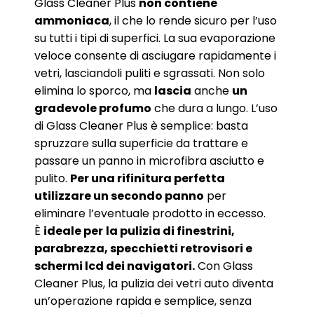
Glass Cleaner Plus
non contiene
ammoniaca
, il che lo rende sicuro per l’uso
su tutti i tipi di superfici. La sua evaporazione
veloce consente di asciugare rapidamente i
vetri, lasciandoli puliti e sgrassati. Non solo
elimina lo sporco, ma
lascia
anche
un
gradevole profumo
che dura a lungo. L’uso
di Glass Cleaner Plus è semplice: basta
spruzzare sulla superficie da trattare e
passare un panno in microfibra asciutto e
pulito.
Per una rifinitura perfetta
utilizzare un secondo panno
per
eliminare l’eventuale prodotto in eccesso.
È
ideale per
la pulizia di finestrini,
parabrezza, specchietti retrovisori e
schermi lcd dei navigatori.
Con Glass
Cleaner Plus, la pulizia dei vetri auto diventa
un’operazione rapida e semplice, senza