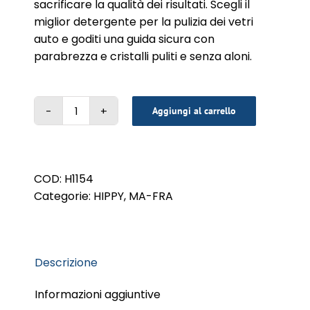
sacrificare la qualità dei risultati. Scegli il
miglior detergente per la pulizia dei vetri
auto e goditi una guida sicura con
parabrezza e cristalli puliti e senza aloni.
Aggiungi al carrello
GLASS
CLEANER
PLUS
750ml
COD:
H1154
DUAL
Categorie:
HIPPY
,
MA-FRA
TRIGGER
quantità
Descrizione
Informazioni aggiuntive