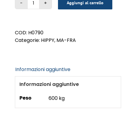
Aggiungi al carrello
EXTREME
BLACK
500
ml
COD:
H0790
quantità
Categorie:
HIPPY
,
MA-FRA
Informazioni aggiuntive
Informazioni aggiuntive
Peso
600 kg