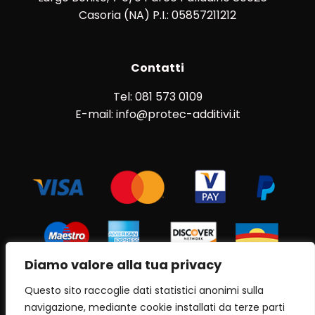
Casoria (NA) P.I.: 05857211212
Contatti
Tel: 081 573 0109
E-mail: info@protec-additivi.it
Diamo valore alla tua privacy
Questo sito raccoglie dati statistici anonimi sulla
navigazione, mediante cookie installati da terze parti