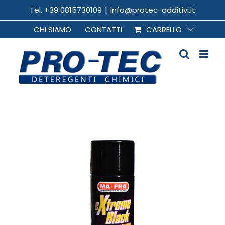
Salta
Tel. +39 0815730109
|
info@protec-additivi.it
al
CHI SIAMO
CONTATTI
CARRELLO
contenuto