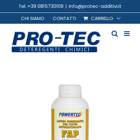
Salta
Tel. +39 0815730109
|
info@protec-additivi.it
al
CHI SIAMO
CONTATTI
CARRELLO
contenuto