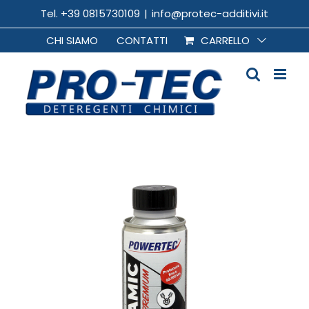
Salta
Tel. +39 0815730109
|
info@protec-additivi.it
al
CHI SIAMO
CONTATTI
CARRELLO
contenuto