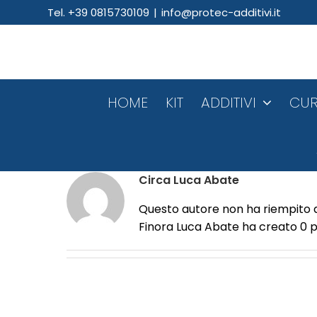
Salta
Tel. +39 0815730109
|
info@protec-additivi.it
al
contenuto
HOME
KIT
ADDITIVI
CUR
Circa
Luca Abate
Questo autore non ha riempito a
Finora Luca Abate ha creato 0 p