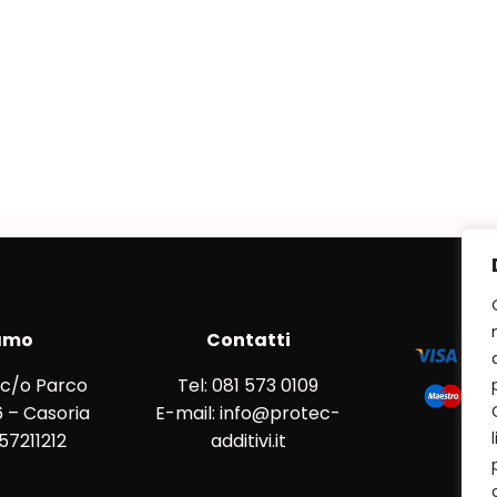
amo
Contatti
 c/o Parco
Tel: 081 573 0109
 – Casoria
E-mail: info@protec-
857211212
additivi.it