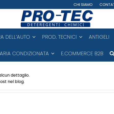
CHI SIAMO
CONTAT
A DELL’AUTO
PROD. TECNICI
ANTIGELI
ARIA CONDIZIONATA
E.COMMERCE B2B
lcun dettaglio.
ost nel blog.